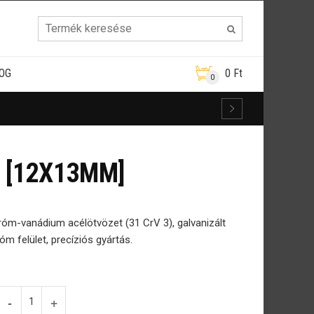
OG
0
Ft
0
 [12X13MM]
 króm-vanádium acélötvözet (31 CrV 3), galvanizált
óm felület, precíziós gyártás.