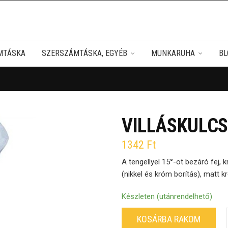
MTÁSKA
SZERSZÁMTÁSKA, EGYÉB
MUNKARUHA
BL
VILLÁSKULCS
1342
Ft
A tengellyel 15°-ot bezáró fej,
(nikkel és króm borítás), matt kr
Készleten (utánrendelhető)
KOSÁRBA RAKOM