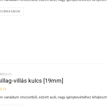
OSÁRBA RAKOM
LÁSKULCS
illag-villás kulcs [19mm]
60
Ft
m vanádium ötvözetből, edzett acél, nagy igénybevételhez kifejleszt