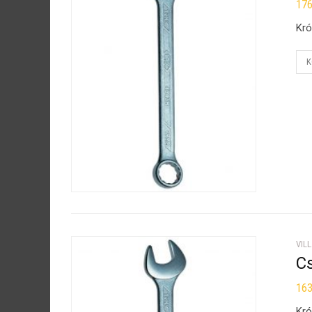
17
Kró
K
VIL
Cs
16
Kró