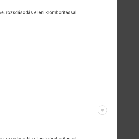
ve, rozsdásodás elleni krómborítással.
ve, rozsdásodás elleni krómborítással.