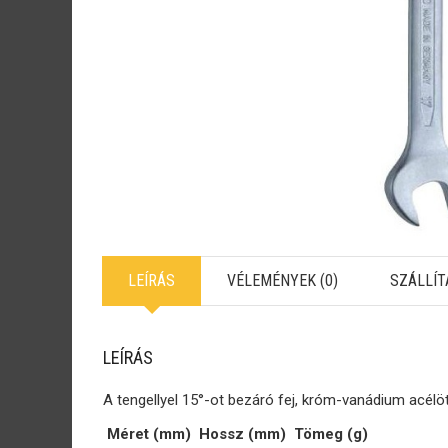
LEÍRÁS
VÉLEMÉNYEK (0)
SZÁLLÍT
LEÍRÁS
A tengellyel 15°-ot bezáró fej, króm-vanádium acélötv
Méret (mm)
Hossz (mm)
Tömeg (g)