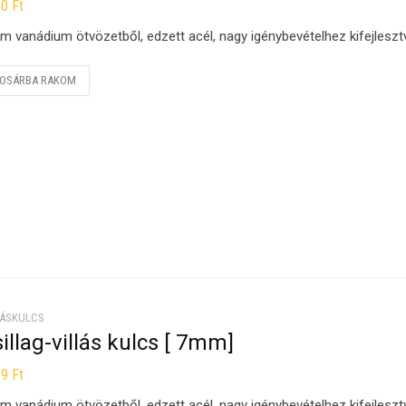
60
Ft
m vanádium ötvözetből, edzett acél, nagy igénybevételhez kifejleszt
OSÁRBA RAKOM
LÁSKULCS
illag-villás kulcs [ 7mm]
39
Ft
m vanádium ötvözetből, edzett acél, nagy igénybevételhez kifejleszt