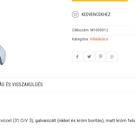
KEDVENCEKHEZ
Cikkszám:
M1000012
Kategória:
Villáskulcs
ÁS ÉS VISSZAKÜLDÉS
özet (31 CrV 3), galvanizált (nikkel és króm borítás), matt króm felül