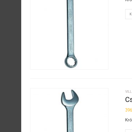
K
VIL
Cs
39
Kró