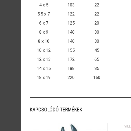
4 x 5
103
22
5.5 x 7
122
22
6 x 7
125
20
8 x 9
140
30
8 x 10
140
30
10 x 12
155
45
12 x 13
172
65
14 x 15
188
85
18 x 19
220
160
KAPCSOLÓDÓ TERMÉKEK
VIL