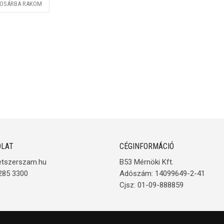
OSÁRBA RAKOM
LAT
CÉGINFORMÁCIÓ
etszerszam.hu
B53 Mérnöki Kft.
285 3300
Adószám: 14099649-2-41
Cjsz: 01-09-888859