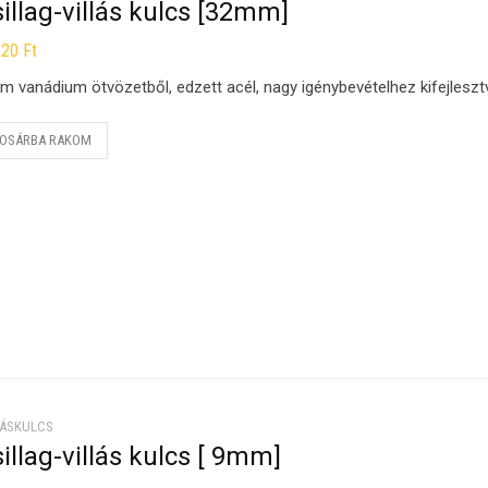
illag-villás kulcs [32mm]
120
Ft
m vanádium ötvözetből, edzett acél, nagy igénybevételhez kifejleszt
OSÁRBA RAKOM
LÁSKULCS
illag-villás kulcs [ 9mm]