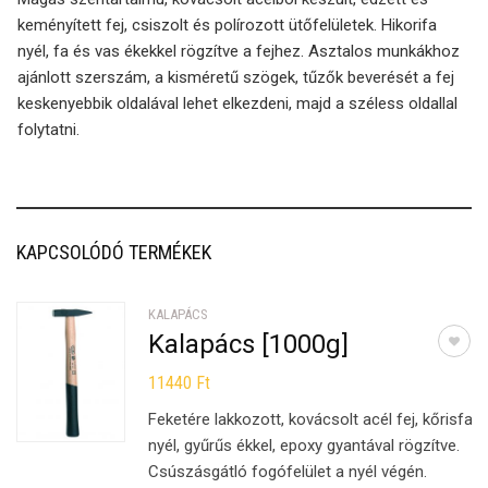
keményített fej, csiszolt és polírozott ütőfelületek. Hikorifa
nyél, fa és vas ékekkel rögzítve a fejhez. Asztalos munkákhoz
ajánlott szerszám, a kisméretű szögek, tűzők beverését a fej
keskenyebbik oldalával lehet elkezdeni, majd a széless oldallal
folytatni.
KAPCSOLÓDÓ TERMÉKEK
KALAPÁCS
Kalapács [1000g]
11440
Ft
Feketére lakkozott, kovácsolt acél fej, kőrisfa
nyél, gyűrűs ékkel, epoxy gyantával rögzítve.
Csúszásgátló fogófelület a nyél végén.