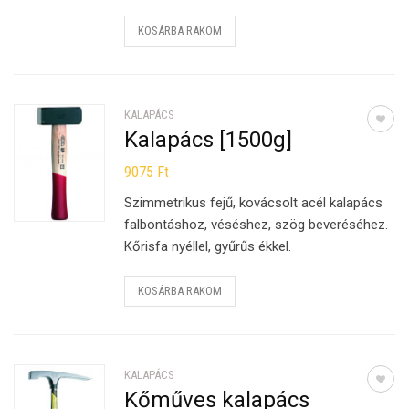
KOSÁRBA RAKOM
KALAPÁCS
Kalapács [1500g]
9075
Ft
Szimmetrikus fejű, kovácsolt acél kalapács
falbontáshoz, véséshez, szög beveréséhez.
Kőrisfa nyéllel, gyűrűs ékkel.
KOSÁRBA RAKOM
KALAPÁCS
Kőműves kalapács