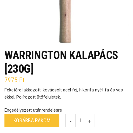
WARRINGTON KALAPÁCS
[230G]
7975
Ft
Feketére lakkozott, kovácsolt acél fej, hikorifa nyél, fa és vas
ékkel. Polírozott ütőfelületek.
Engedélyezett utánrendelésre
KOSÁRBA RAKOM