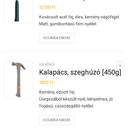
12760
Ft
Kovácsolt acél fej, éles, kemény vágófejjel.
Matt, gumiborítású fém nyéllel.
KOSÁRBA RAKOM
KALAPÁCS
Kalapács, szeghúzó [450g]
3850
Ft
Kemény, edzett fej.
Üvegszálból készült nyél, kényelmes, jó
fogású, csúszásgátló nyéllel.
KOSÁRBA RAKOM