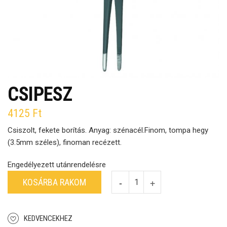
CSIPESZ
4125
Ft
Csiszolt, fekete borítás. Anyag: szénacél.Finom, tompa hegy
(3.5mm széles), finoman recézett.
Engedélyezett utánrendelésre
KOSÁRBA RAKOM
KEDVENCEKHEZ