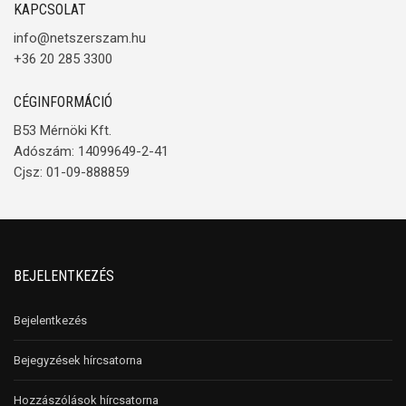
KAPCSOLAT
info@netszerszam.hu
+36 20 285 3300
CÉGINFORMÁCIÓ
B53 Mérnöki Kft.
Adószám: 14099649-2-41
Cjsz: 01-09-888859
BEJELENTKEZÉS
Bejelentkezés
Bejegyzések hírcsatorna
Hozzászólások hírcsatorna