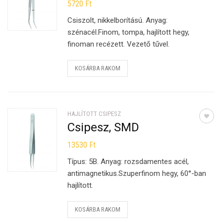
5720
Ft
Csiszolt, nikkelborítású. Anyag:
szénacél.Finom, tompa, hajlított hegy,
finoman recézett. Vezető tűvel.
KOSÁRBA RAKOM
HAJLÍTOTT CSIPESZ
Csipesz, SMD
13530
Ft
Típus: 5B. Anyag: rozsdamentes acél,
antimagnetikus.Szuperfinom hegy, 60°-ban
hajlított.
KOSÁRBA RAKOM