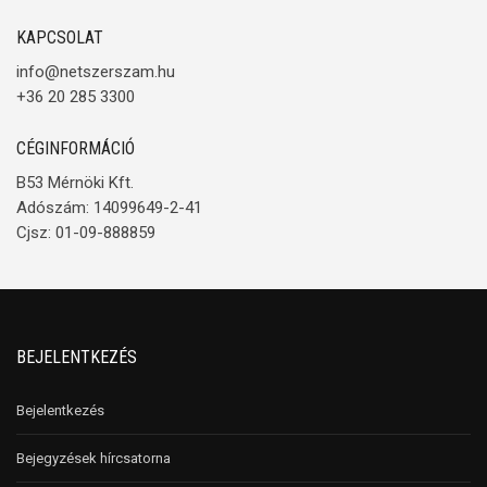
KAPCSOLAT
info@netszerszam.hu
+36 20 285 3300
CÉGINFORMÁCIÓ
B53 Mérnöki Kft.
Adószám: 14099649-2-41
Cjsz: 01-09-888859
BEJELENTKEZÉS
Bejelentkezés
Bejegyzések hírcsatorna