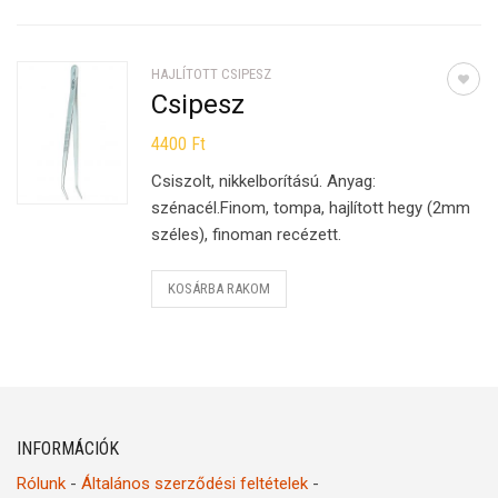
HAJLÍTOTT CSIPESZ
Csipesz
4400
Ft
Csiszolt, nikkelborítású. Anyag:
szénacél.Finom, tompa, hajlított hegy (2mm
széles), finoman recézett.
KOSÁRBA RAKOM
INFORMÁCIÓK
Rólunk
-
Általános szerződési feltételek
-