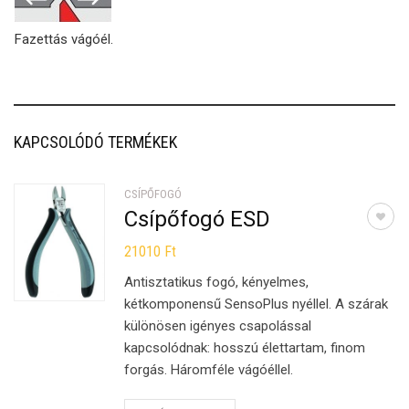
Fazettás vágóél.
KAPCSOLÓDÓ TERMÉKEK
CSÍPŐFOGÓ
Csípőfogó ESD
21010
Ft
Antisztatikus fogó, kényelmes,
kétkomponensű SensoPlus nyéllel. A szárak
különösen igényes csapolással
kapcsolódnak: hosszú élettartam, finom
forgás. Háromféle vágóéllel.