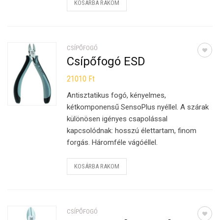
KOSÁRBA RAKOM
CSÍPŐFOGÓ
Csípőfogó ESD
21010
Ft
Antisztatikus fogó, kényelmes,
kétkomponensű SensoPlus nyéllel. A szárak
különösen igényes csapolással
kapcsolódnak: hosszú élettartam, finom
forgás. Háromféle vágóéllel.
KOSÁRBA RAKOM
CSÍPŐFOGÓ