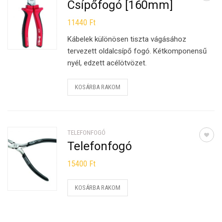
Csípőfogó [160mm]
11440
Ft
Kábelek különösen tiszta vágásához
tervezett oldalcsípő fogó. Kétkomponensű
nyél, edzett acélötvözet.
KOSÁRBA RAKOM
TELEFONFOGÓ
Telefonfogó
15400
Ft
KOSÁRBA RAKOM