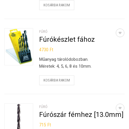
KOSÁRBA RAKOM
FÚRÓ
Fúrókészlet fához
4730
Ft
Műanyag tárolódobozban.
Méretek: 4, 5, 6, 8 és 10mm.
KOSÁRBA RAKOM
FÚRÓ
Fúrószár fémhez [13.0mm]
715
Ft