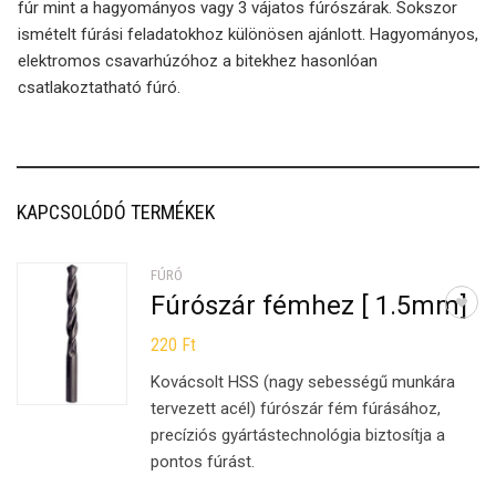
fúr mint a hagyományos vagy 3 vájatos fúrószárak. Sokszor
ismételt fúrási feladatokhoz különösen ajánlott. Hagyományos,
elektromos csavarhúzóhoz a bitekhez hasonlóan
csatlakoztatható fúró.
KAPCSOLÓDÓ TERMÉKEK
FÚRÓ
Fúrószár fémhez [ 1.5mm]
220
Ft
Kovácsolt HSS (nagy sebességű munkára
tervezett acél) fúrószár fém fúrásához,
precíziós gyártástechnológia biztosítja a
pontos fúrást.