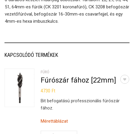
51, 64mm-es fúrók (CK 3201 koronafúró), CK 3208 befogószár
vezetőfúróval, befogószár 16-30mm-es csavarfejjel, és egy
4mm-es hexa imbuszkulcs.
KAPCSOLÓDÓ TERMÉKEK
FÚRÓ
Fúrószár fához [22mm]
4730
Ft
Bit befogatású professzionális fúrószár
fához.
Mérettáblázat