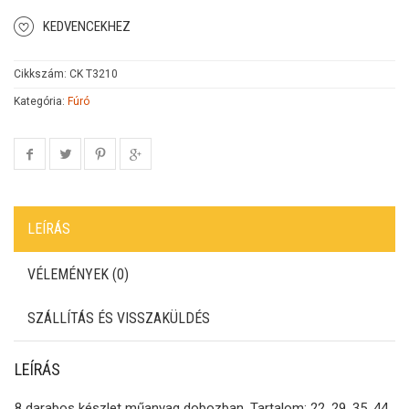
KEDVENCEKHEZ
Cikkszám:
CK T3210
Kategória:
Fúró
LEÍRÁS
VÉLEMÉNYEK (0)
SZÁLLÍTÁS ÉS VISSZAKÜLDÉS
LEÍRÁS
8 darabos készlet műanyag dobozban. Tartalom: 22, 29, 35, 44,