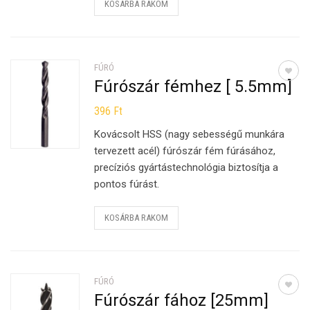
KOSÁRBA RAKOM
FÚRÓ
Fúrószár fémhez [ 5.5mm]
396
Ft
Kovácsolt HSS (nagy sebességű munkára
tervezett acél) fúrószár fém fúrásához,
precíziós gyártástechnológia biztosítja a
pontos fúrást.
KOSÁRBA RAKOM
FÚRÓ
Fúrószár fához [25mm]