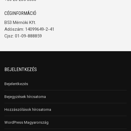
CÉGINFORMÁCIÓ
B53 Mérnöki Kft.
Adószám: 14099649-2-41
Cjsz: 01-09-888859
BEJELENTKEZÉS
Bejelentkezés
Bejegyzések hírcsatorna
Hozzászólások hírcsatorna
WordPress Magyarország