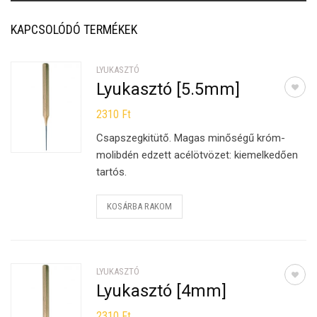
KAPCSOLÓDÓ TERMÉKEK
LYUKASZTÓ
Lyukasztó [5.5mm]
2310
Ft
Csapszegkitütő. Magas minőségű króm-
molibdén edzett acélötvözet: kiemelkedően
tartós.
KOSÁRBA RAKOM
LYUKASZTÓ
Lyukasztó [4mm]
2310
Ft