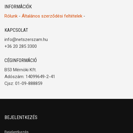
INFORMÁCIÓK
Rólunk
-
Általános szerződési feltételek
-
KAPCSOLAT
info@netszerszam.hu
+36 20 285 3300
CÉGINFORMÁCIÓ
B53 Mérnöki Kft.
Adószám: 14099649-2-41
Cjsz: 01-09-888859
BEJELENTKEZÉS
Bejelentkezés