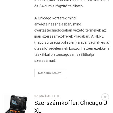
szerszámtartó lapon összesen 24 tartózseb
és 34 gumis rögzítő található.
A Chicago kofferek mind
anyagfelhasználásban, mind
gyártástechnológiában vezető termékek az
ipari szerszámkofferek világában. A HDPE
(nagy sűrűségű polietilén) alapanyagnak és az
ütésálló védelemnek köszönhetően ezekkel a
táskákkal biztonságosan szállíthatja
szerszámait.
KOSÁRBA RAKOM
SZERSZÁMKOFFER
Szerszámkoffer, Chicago J
XL