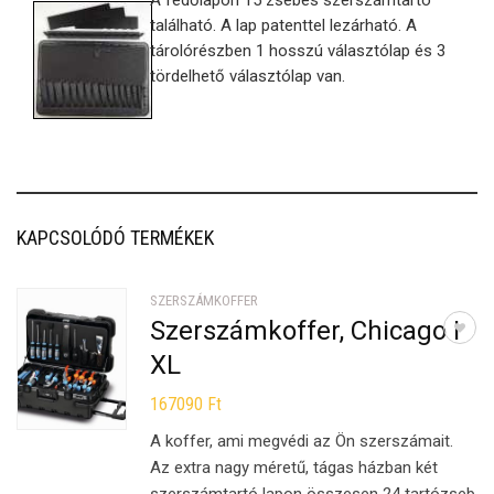
A fedőlapon 15 zsebes szerszámtartó
található. A lap patenttel lezárható. A
tárolórészben 1 hosszú választólap és 3
tördelhető választólap van.
KAPCSOLÓDÓ TERMÉKEK
SZERSZÁMKOFFER
Szerszámkoffer, Chicago I
XL
167090
Ft
A koffer, ami megvédi az Ön szerszámait.
Az extra nagy méretű, tágas házban két