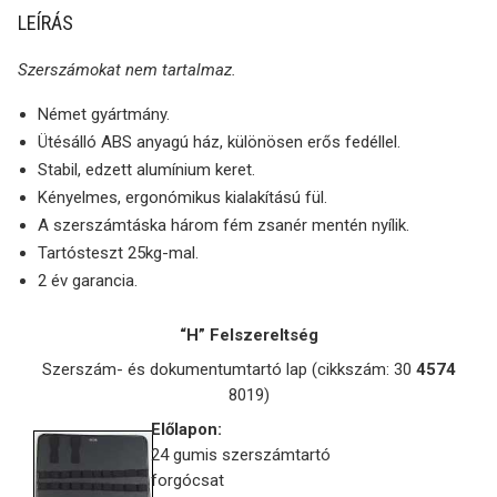
LEÍRÁS
Szerszámokat nem tartalmaz.
Német gyártmány.
Ütésálló ABS anyagú ház, különösen erős fedéllel.
Stabil, edzett alumínium keret.
Kényelmes, ergonómikus kialakítású fül.
A szerszámtáska három fém zsanér mentén nyílik.
Tartósteszt 25kg-mal.
2 év garancia.
“H” Felszereltség
Szerszám- és dokumentumtartó lap (cikkszám: 30
4574
8019)
Előlapon:
24 gumis szerszámtartó
forgócsat