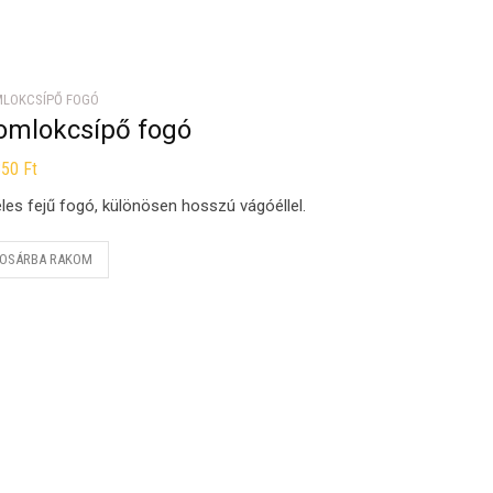
LOKCSÍPŐ FOGÓ
omlokcsípő fogó
350
Ft
les fejű fogó, különösen hosszú vágóéllel.
OSÁRBA RAKOM