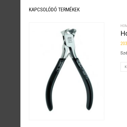
KAPCSOLÓDÓ TERMÉKEK
HOM
H
20
Szé
K