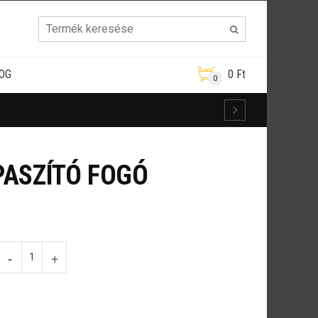
OG
0
Ft
0
ASZÍTÓ FOGÓ