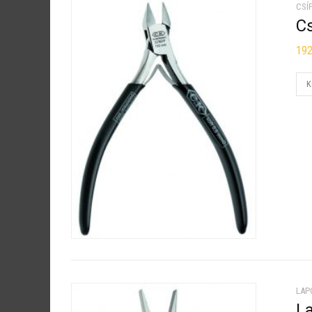
CSÍ
C
19
K
LAP
L