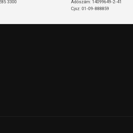
285 3300
Adószám: 14099649-2-41
Cjsz: 01-09-888859