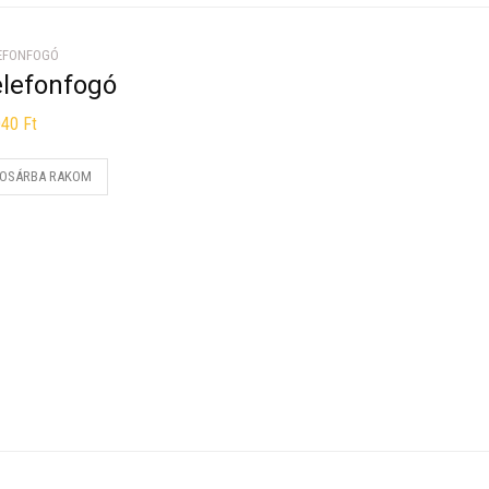
EFONFOGÓ
elefonfogó
040
Ft
OSÁRBA RAKOM