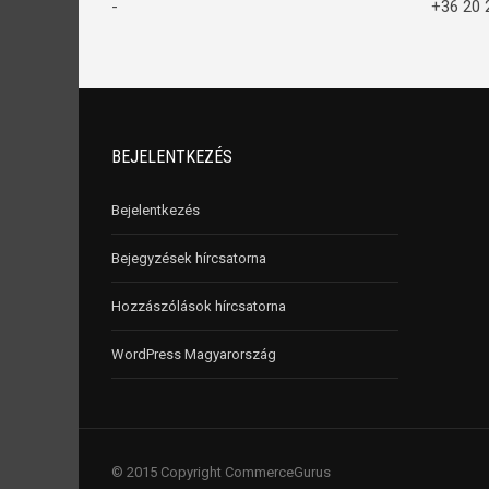
-
+36 20 
BEJELENTKEZÉS
Bejelentkezés
Bejegyzések hírcsatorna
Hozzászólások hírcsatorna
WordPress Magyarország
© 2015 Copyright CommerceGurus