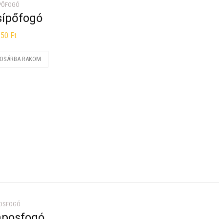
PŐFOGÓ
sípőfogó
250
Ft
OSÁRBA RAKOM
OSFOGÓ
aposfogó