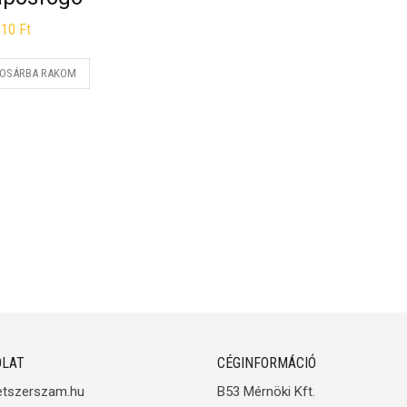
410
Ft
OSÁRBA RAKOM
LAT
CÉGINFORMÁCIÓ
etszerszam.hu
B53 Mérnöki Kft.