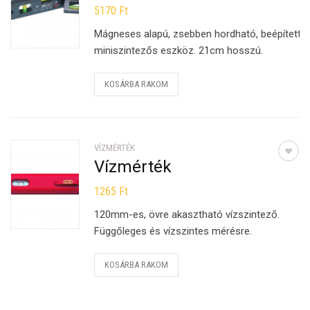
5170
Ft
Mágneses alapú, zsebben hordható, beépített
miniszintezős eszköz. 21cm hosszú.
KOSÁRBA RAKOM
VÍZMÉRTÉK
Vízmérték
1265
Ft
120mm-es, övre akasztható vízszintező.
Függőleges és vízszintes mérésre.
KOSÁRBA RAKOM