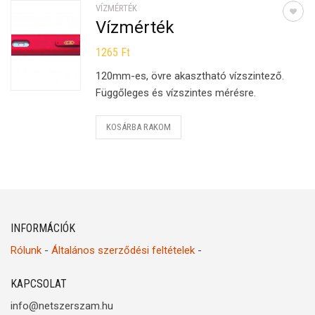
VÍZMÉRTÉK
Vízmérték
1265
Ft
120mm-es, övre akasztható vízszintező.
Függőleges és vízszintes mérésre.
KOSÁRBA RAKOM
INFORMÁCIÓK
Rólunk
-
Általános szerződési feltételek
-
KAPCSOLAT
info@netszerszam.hu