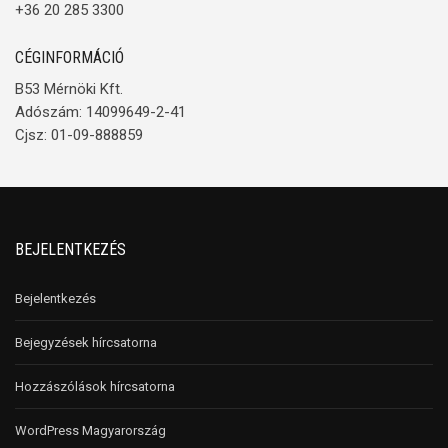
+36 20 285 3300
CÉGINFORMÁCIÓ
B53 Mérnöki Kft.
Adószám: 14099649-2-41
Cjsz: 01-09-888859
BEJELENTKEZÉS
Bejelentkezés
Bejegyzések hírcsatorna
Hozzászólások hírcsatorna
WordPress Magyarország