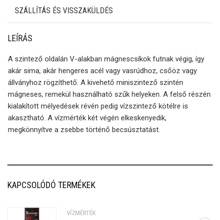
SZÁLLÍTÁS ÉS VISSZAKÜLDÉS
LEÍRÁS
A szintező oldalán V-alakban mágnescsíkok futnak végig, így
akár sima, akár hengeres acél vagy vasrúdhoz, csőöz vagy
állványhoz rögzíthető. A kivehető miniszintező szintén
mágneses, remekül használható szűk helyeken. A felső részén
kialakított mélyedések révén pedig vízszintező kötélre is
akasztható. A vízmérték két végén elkeskenyedik,
megkönnyítve a zsebbe történő becsúsztatást.
KAPCSOLÓDÓ TERMÉKEK
VÍZMÉRTÉK