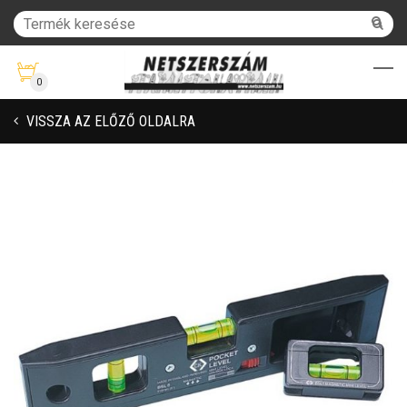
0
VISSZA AZ ELŐZŐ OLDALRA