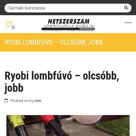
0
RYOBI LOMBFÚVÓ – OLCSÓBB, JOBB
Ryobi lombfúvó – olcsóbb,
jobb
Posted on
by
mm