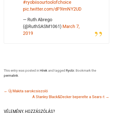
#ryobiisourtoolofchoice
pic.twitter.com/dF9ImNY2UD
— Ruth Abrego
(@RuthSASM1061)
March 7,
2019
This entry was posted in
Hírek
and tagged
Ryobi
. Bookmark the
permalink
.
←
Új Makita sarokcsiszoló
A Stanley Black&Decker beperelte a Sears-t
→
VÉLEMÉNY, HOZZÁSZÓLÁS?