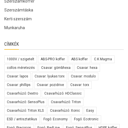
Szerszámkoffer
Szerszámtáska
Kerti szerszám
Munkaruha
CÍMKÉK
1000V / szigetelt
ABS-PRO koffer
ABS koffer
C.K Magma
collos méretezés
Csavar: gömbhexa
Csavar: hexa
Csavar: lapos
Csavar: lyukas torx
Csavar: modulo
Csavar: phillips
Csavar: pozidrive
Csavar: torx
Csavarhúzó: Dextro
Csavarhúzó: HDClassic
Csavarhúzó: SensoPlus
Csavarhúzó: Triton
Csavarhúzó: Triton XLS
Csavarhúzó: Xonic
Easy
ESD / antisztatikus
Fogó: Economy
Fogó: Ecotronic
Fogó: Precision
Fogó: RedLine
Fogó: SensoPlus
HDPE koffer