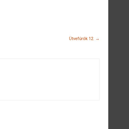
Ütvefúrók 12.
→