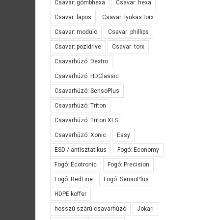
Csavar: gömbhexa
Csavar: hexa
Csavar: lapos
Csavar: lyukas torx
Csavar: modulo
Csavar: phillips
Csavar: pozidrive
Csavar: torx
Csavarhúzó: Dextro
Csavarhúzó: HDClassic
Csavarhúzó: SensoPlus
Csavarhúzó: Triton
Csavarhúzó: Triton XLS
Csavarhúzó: Xonic
Easy
ESD / antisztatikus
Fogó: Economy
Fogó: Ecotronic
Fogó: Precision
Fogó: RedLine
Fogó: SensoPlus
HDPE koffer
hosszú szárú csavarhúzó
Jokari