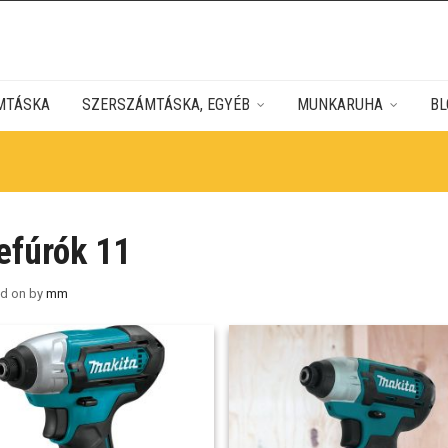
MTÁSKA
SZERSZÁMTÁSKA, EGYÉB
MUNKARUHA
BL
efúrók 11
ed on
by
mm