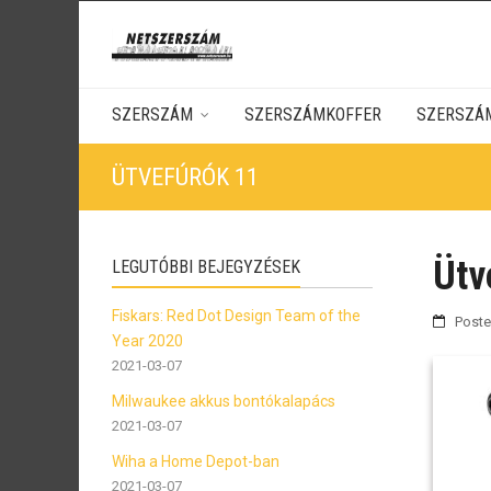
SZERSZÁM
SZERSZÁMKOFFER
SZERSZÁ
ÜTVEFÚRÓK 11
Ütv
LEGUTÓBBI BEJEGYZÉSEK
Fiskars: Red Dot Design Team of the
Post
Year 2020
2021-03-07
Milwaukee akkus bontókalapács
2021-03-07
Wiha a Home Depot-ban
2021-03-07