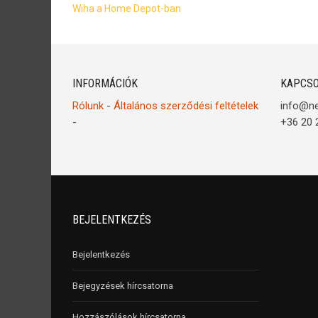
Wiha a Home Depot-ban
INFORMÁCIÓK
KAPCSO
Rólunk
-
Általános szerződési feltételek
info@n
-
+36 20 
BEJELENTKEZÉS
Bejelentkezés
Bejegyzések hírcsatorna
Hozzászólások hírcsatorna