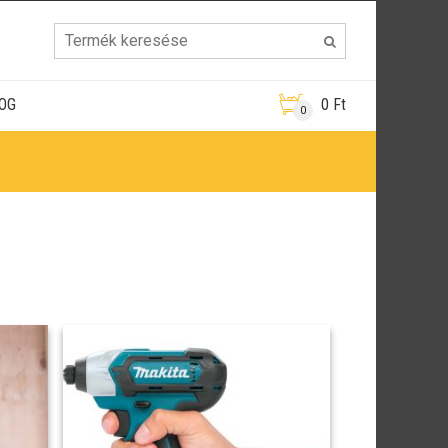
OG
0
Ft
0