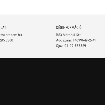
LAT
CÉGINFORMÁCIÓ
etszerszam.hu
B53 Mérnöki Kft.
285 3300
Adószám: 14099649-2-41
Cjsz: 01-09-888859