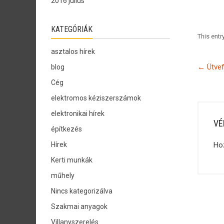
2016 július
KATEGÓRIÁK
This ent
asztalos hírek
←
Ütvef
blog
Cég
elektromos kéziszerszámok
elektronikai hírek
VÉ
építkezés
Hírek
Ho
Kerti munkák
műhely
Nincs kategorizálva
Szakmai anyagok
Villanyszerelés