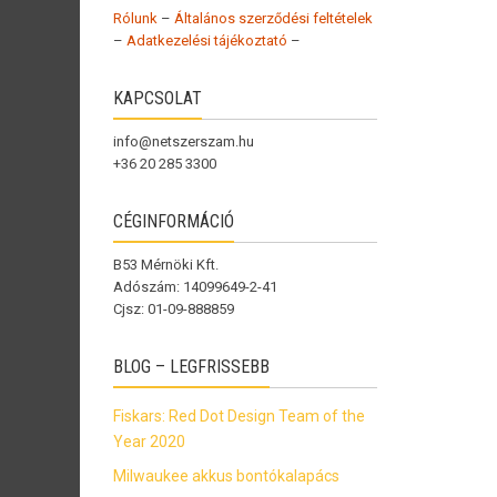
Rólunk
–
Általános szerződési feltételek
–
Adatkezelési tájékoztató
–
KAPCSOLAT
info@netszerszam.hu
+36 20 285 3300
CÉGINFORMÁCIÓ
B53 Mérnöki Kft.
Adószám: 14099649-2-41
Cjsz: 01-09-888859
BLOG – LEGFRISSEBB
Fiskars: Red Dot Design Team of the
Year 2020
Milwaukee akkus bontókalapács