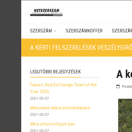
SZERSZÁM
SZERSZÁMKOFFER
SZERSZÁ
A KERTI FELSZERELÉSEK VESZÉLYEIR
A k
LEGUTÓBBI BEJEGYZÉSEK
Fiskars: Red Dot Design Team of the
Post
Year 2020
2021-03-07
Milwaukee akkus bontókalapács
2021-03-07
Wiha a Home Depot-ban
2021-03-07