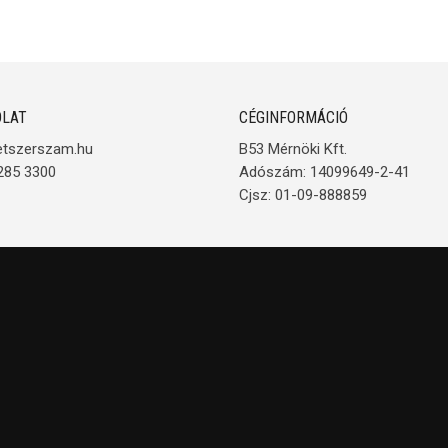
LAT
CÉGINFORMÁCIÓ
etszerszam.hu
B53 Mérnöki Kft.
285 3300
Adószám: 14099649-2-41
Cjsz: 01-09-888859