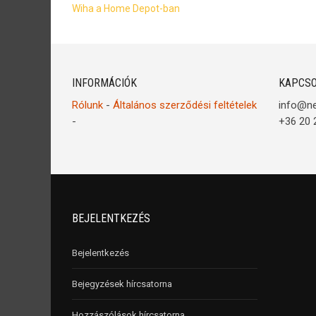
Wiha a Home Depot-ban
INFORMÁCIÓK
KAPCSO
Rólunk
-
Általános szerződési feltételek
info@n
-
+36 20 
BEJELENTKEZÉS
Bejelentkezés
Bejegyzések hírcsatorna
Hozzászólások hírcsatorna