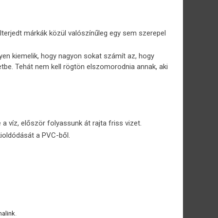
lterjedt márkák közül valószínűleg egy sem szerepel
elyen kiemelik, hogy nagyon sokat számít az, hogy
etbe. Tehát nem kell rögtön elszomorodnia annak, aki
a víz, először folyassunk át rajta friss vizet.
kioldódását a PVC-ből.
alink
.