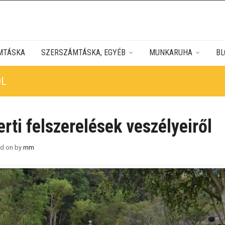
MTÁSKA
SZERSZÁMTÁSKA, EGYÉB
MUNKARUHA
BL
ŐL
erti felszerelések veszélyeiről
ed on
by
mm