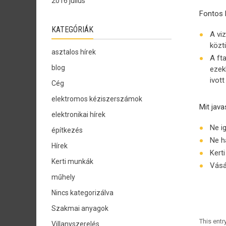
2016 július
Fontos 
KATEGÓRIÁK
A vi
közt
asztalos hírek
A ft
blog
ezek
ivott
Cég
elektromos kéziszerszámok
Mit jav
elektronikai hírek
Ne ig
építkezés
Ne h
Hírek
Kert
Kerti munkák
Vásá
műhely
Nincs kategorizálva
Szakmai anyagok
This ent
Villanyszerelés