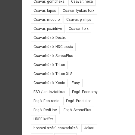
Csavar: gömbhexa
Csavar: hexa
Csavar: lapos
Csavar: lyukas torx
Csavar: modulo
Csavar: phillips
Csavar: pozidrive
Csavar: torx
Csavarhúzó: Dextro
Csavarhúzó: HDClassic
Csavarhúzó: SensoPlus
Csavarhúzó: Triton
Csavarhúzó: Triton XLS
Csavarhúzó: Xonic
Easy
ESD / antisztatikus
Fogó: Economy
Fogó: Ecotronic
Fogó: Precision
Fogó: RedLine
Fogó: SensoPlus
HDPE koffer
hosszú szárú csavarhúzó
Jokari