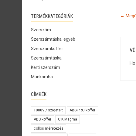
←
Megúj
TERMÉKKATEGÓRIÁK
Szerszám
Szerszámtáska, egyéb
Szerszámkoffer
VÉ
Szerszámtáska
Ho
Kerti szerszám
Munkaruha
CÍMKÉK
1000V / szigetelt
ABS-PRO koffer
ABS koffer
C.K Magma
collos méretezés