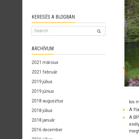
KERESÉS A BLOGBAN
ARCHÍVUM
2021 március
2021 február
2019 július
2019 június
2018 augusztus
kis 
A ft
2018 július
A BP
2018 január
esél
2016 december
megt