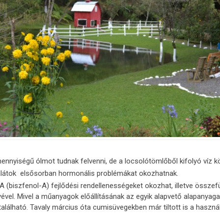
mennyiségű ólmot tudnak felvenni, de a locsolótömlőből kifolyó víz 
alátok elsősorban hormonális problémákat okozhatnak.
A (biszfenol-A) fejlődési rendellenességeket okozhat, illetve össze
yével. Mivel a műanyagok előállításának az egyik alapvető alapanyaga
alálható. Tavaly március óta cumisüvegekben már tiltott is a használ