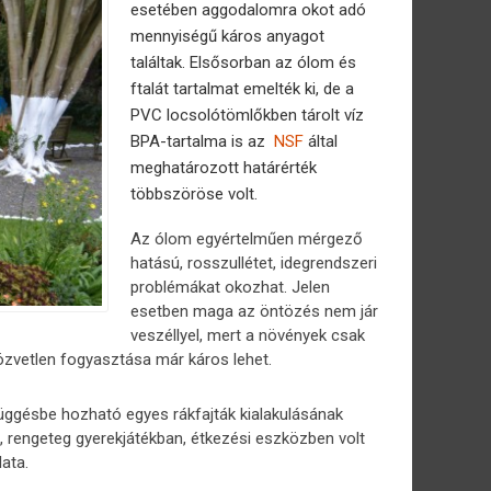
esetében aggodalomra okot adó
mennyiségű káros anyagot
találtak. Elsősorban az ólom és
ftalát tartalmat emelték ki, de a
PVC locsolótömlőkben tárolt víz
BPA-tartalma is az
NSF
által
meghatározott határérték
többszöröse volt.
Az ólom egyértelműen mérgező
hatású, rosszullétet, idegrendszeri
problémákat okozhat. Jelen
esetben maga az öntözés nem jár
veszéllyel, mert a növények csak
közvetlen fogyasztása már káros lehet.
függésbe hozható egyes rákfajták kialakulásának
, rengeteg gyerekjátékban, étkezési eszközben volt
ata.