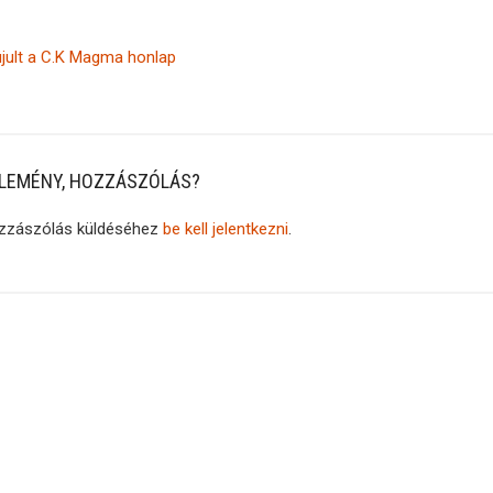
ult a C.K Magma honlap
LEMÉNY, HOZZÁSZÓLÁS?
zzászólás küldéséhez
be kell jelentkezni
.