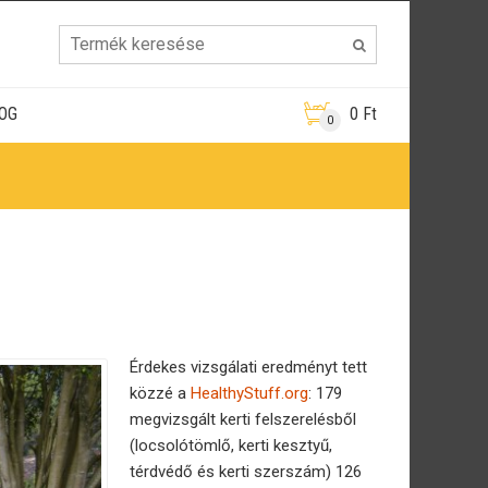
OG
0
Ft
0
Érdekes vizsgálati eredményt tett
közzé a
HealthyStuff.org
: 179
megvizsgált kerti felszerelésből
(locsolótömlő, kerti kesztyű,
térdvédő és kerti szerszám) 126