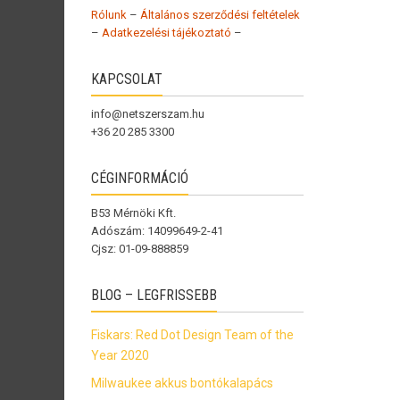
Rólunk
–
Általános szerződési feltételek
–
Adatkezelési tájékoztató
–
KAPCSOLAT
info@netszerszam.hu
+36 20 285 3300
CÉGINFORMÁCIÓ
B53 Mérnöki Kft.
Adószám: 14099649-2-41
Cjsz: 01-09-888859
BLOG – LEGFRISSEBB
Fiskars: Red Dot Design Team of the
Year 2020
Milwaukee akkus bontókalapács