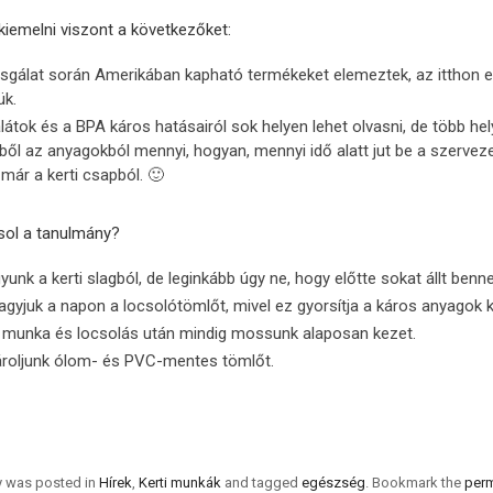
kiemelni viszont a következőket:
zsgálat során Amerikában kapható termékeket elemeztek, az itthon e
ük.
alátok és a BPA káros hatásairól sok helyen lehet olvasni, de több h
ből az anyagokból mennyi, hogyan, mennyi idő alatt jut be a szervez
 már a kerti csapból. 🙂
asol a tanulmány?
yunk a kerti slagból, de leginkább úgy ne, hogy előtte sokat állt benne 
agyjuk a napon a locsolótömlőt, mivel ez gyorsítja a káros anyagok 
i munka és locsolás után mindig mossunk alaposan kezet.
roljunk ólom- és PVC-mentes tömlőt.
ry was posted in
Hírek
,
Kerti munkák
and tagged
egészség
. Bookmark the
perm