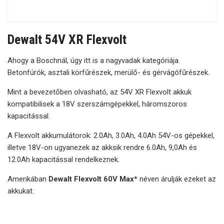
Dewalt 54V XR Flexvolt
Ahogy a Boschnál, úgy itt is a nagyvadak kategóriája.
Betonfúrók, asztali körfűrészek, merülő- és gérvágófűrészek.
Mint a bevezetőben olvasható, az 54V XR Flexvolt akkuk
kompatibilisek a 18V szerszámgépekkel, háromszoros
kapacitással.
A Flexvolt akkumulátorok: 2.0Ah, 3.0Ah, 4.0Ah 54V-os gépekkel,
illetve 18V-on ugyanezek az akksik rendre 6.0Ah, 9,0Ah és
12.0Ah kapacitással rendelkeznek.
Amerikában
Dewalt Flexvolt 60V Max*
néven árulják ezeket az
akkukat.