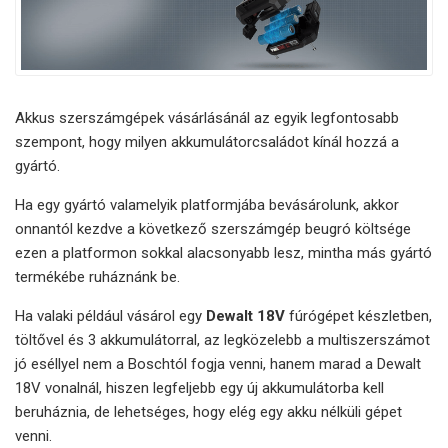
Akkus szerszámgépek vásárlásánál az egyik legfontosabb
szempont, hogy milyen akkumulátorcsaládot kínál hozzá a
gyártó.
Ha egy gyártó valamelyik platformjába bevásárolunk, akkor
onnantól kezdve a következő szerszámgép beugró költsége
ezen a platformon sokkal alacsonyabb lesz, mintha más gyártó
termékébe ruháznánk be.
Ha valaki például vásárol egy
Dewalt 18V
fúrógépet készletben,
töltővel és 3 akkumulátorral, az legközelebb a multiszerszámot
jó eséllyel nem a Boschtól fogja venni, hanem marad a Dewalt
18V vonalnál, hiszen legfeljebb egy új akkumulátorba kell
beruháznia, de lehetséges, hogy elég egy akku nélküli gépet
venni.