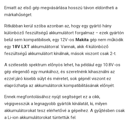
Emiatt az első gép megvásárlása hosszú távon eldöntheti a
márkahűséget.
Ritkábban kerül szóba azonban az, hogy egy gyártó hány
különböző feszültségű akkumulátort forgalmaz – ezek gyártón
belül sem kompatibilisek, egy 12V-os
Makita
gép nem működik
egy
18V LXT
akkumulátorral. Vannak, akik 4 különböző
feszültségű akkumulátort kínálnak, mások viszont csak 2-t.
A szélesebb spektrum előnyös lehet, ha például egy 10.8V-os
gép elegendő egy munkához, és szeretnénk kihasználni az
ezzel járó kisebb súlyt és méretet, sok gépnél viszont ez
elaprózhatja az akkumulátorok kompatibilitásának előnyét.
Ennek megfontolásához nyújt segítséget ez a cikk,
végigvesszük a legnagyobb gyártók kínálatát, ki, milyen
akkumulátorokat tesz elérhetővé a gépeihez. A gyűjtésben csak
a Li-ion akkumulátorokat tüntettük fel.