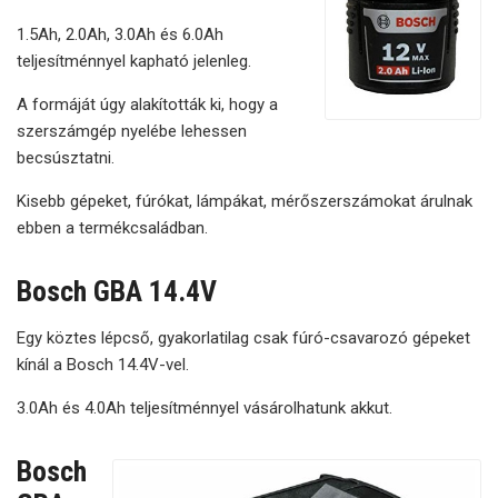
1.5Ah, 2.0Ah, 3.0Ah és 6.0Ah
teljesítménnyel kapható jelenleg.
A formáját úgy alakították ki, hogy a
szerszámgép nyelébe lehessen
becsúsztatni.
Kisebb gépeket, fúrókat, lámpákat, mérőszerszámokat árulnak
ebben a termékcsaládban.
Bosch GBA 14.4V
Egy köztes lépcső, gyakorlatilag csak fúró-csavarozó gépeket
kínál a Bosch 14.4V-vel.
3.0Ah és 4.0Ah teljesítménnyel vásárolhatunk akkut.
Bosch