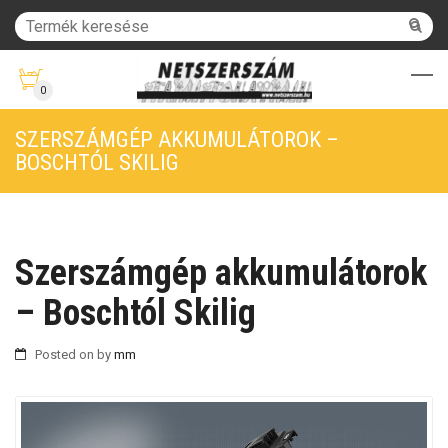
0
SZERSZÁMGÉP AKKUMULÁTOROK –
BOSCHTÓL SKILIG
Szerszámgép akkumulátorok
– Boschtól Skilig
Posted on
by
mm