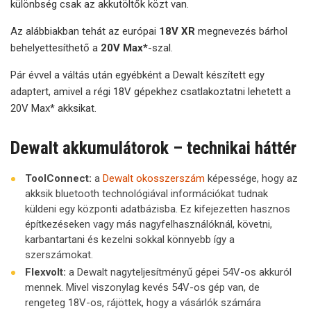
különbség csak az akkutöltők közt van.
Az alábbiakban tehát az európai
18V XR
megnevezés bárhol
behelyettesíthető a
20V Max*
-szal.
Pár évvel a váltás után egyébként a Dewalt készített egy
adaptert, amivel a régi 18V gépekhez csatlakoztatni lehetett a
20V Max* akksikat.
Dewalt akkumulátorok – technikai háttér
ToolConnect:
a
Dewalt okosszerszám
képessége, hogy az
akksik bluetooth technológiával információkat tudnak
küldeni egy központi adatbázisba. Ez kifejezetten hasznos
építkezéseken vagy más nagyfelhasználóknál, követni,
karbantartani és kezelni sokkal könnyebb így a
szerszámokat.
Flexvolt:
a Dewalt nagyteljesítményű gépei 54V-os akkuról
mennek. Mivel viszonylag kevés 54V-os gép van, de
rengeteg 18V-os, rájöttek, hogy a vásárlók számára