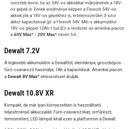
vonzóbb lenne, ha az 54V-os akksikkal működnének a 18V-
os gépek is. Ennek eredménye képpen a Flexvolt 54V-os
akksik jók a 18V-os gépekhez is, értelemszerűen 3-szor
akkor kapacitással (pl. a Flexvolt 54V 4Ah-s akkumulátor
18V-os géppel 12Ah-t tud.)Ez a rendszer az amerikai piacon
a
60V Max*
/
20V Max*
néven fut.
Dewalt 7.2V
A legkisebb akkumulátor a Dewalttól, elemlámpa, giroszkópos
fúró-csavarozó használja, 1Ah a kapacitásuk. Amerikai piacon
a
Dewalt 8V Max*
elnevezéssel árulják.
Dewalt 10.8V XR
Kompakt, de már ipari környezetben is használható
teljesítményű akkucsalád. Fúró-csavarozókat, orrfűrészt,
termométert, LED-lámpát kínál ezen a platformon a Dewalt.