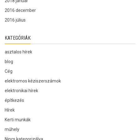
2018 január
2016 december
2016 július
KATEGÓRIÁK
asztalos hírek
blog
Cég
elektromos kéziszerszámok
elektronikai hírek
építkezés
Hírek
Kerti munkák
műhely
Nincs kategorizálva