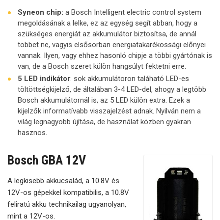
Syneon chip:
a Bosch Intelligent electric control system
megoldásának a lelke, ez az egység segít abban, hogy a
szükséges energiát az akkumulátor biztosítsa, de annál
többet ne, vagyis elsősorban energiatakarékossági előnyei
vannak. Ilyen, vagy ehhez hasonló chipje a többi gyártónak is
van, de a Bosch szeret külön hangsúlyt fektetni erre.
5 LED indikátor
: sok akkumulátoron taláható LED-es
töltöttségkijelző, de általában 3-4 LED-del, ahogy a legtöbb
Bosch akkumulátornál is, az 5 LED külön extra. Ezek a
kijelzők informatívabb visszajelzést adnak. Nyilván nem a
világ legnagyobb újítása, de használat közben gyakran
hasznos.
Bosch GBA 12V
A legkisebb akkucsalád, a 10.8V és
12V-os gépekkel kompatibilis, a 10.8V
feliratú akku technikailag ugyanolyan,
mint a 12V-os.