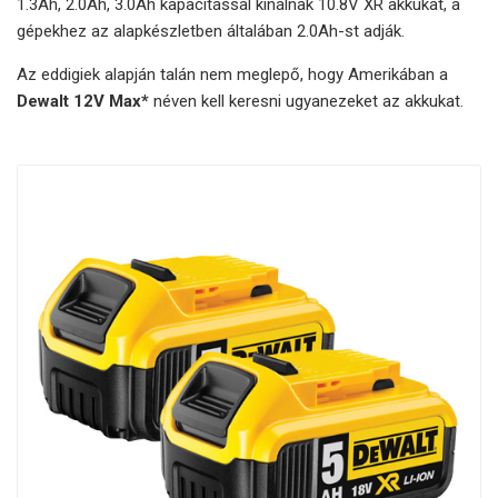
1.3Ah, 2.0Ah, 3.0Ah kapacitással kínálnak 10.8V XR akkukat, a
gépekhez az alapkészletben általában 2.0Ah-st adják.
Az eddigiek alapján talán nem meglepő, hogy Amerikában a
Dewalt 12V Max*
néven kell keresni ugyanezeket az akkukat.