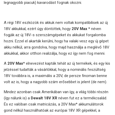
legnagyobb piacuk) kavarodást fognak okozni.
A régi 18V eszközök és akkuk nem voltak kompatibilisek az új
18V akkukkal, ezért úgy döntöttek, hogy
20V Max *
néven
fogják az új 18V-s szerszámgépeket és akkukat forgalomba
hozni. Ezzel el akarták kerülni, hogy ha valaki vesz egy új gépet
akku nélkül, arra gondolva, hogy majd használja a meglévő 18V
akkukkal, akkor otthon realizálja, hogy ez így nem fog menni.
A
20V Max*
elnevezést kapták tehát az új termékek, és egy kis
jelzéssel tudatták a vásárlókkal, hogy a nominális feszültség
18V továbbra is, a maximális a 20V, de persze finoman benne
volt az is, hogy a nagyobb szám erősebbet is jelent (de nem).
Mindez azonban csak Amerikában van így, a világ többi részén
(így nálunk is) a
Dewalt 18V XR
néven fut ez a termékcsalád.
És ez valóban csak matricázás, a 20V Max* akkumulátorok
gond nélkül használhatóak az európai 18V XR gépekkel, a