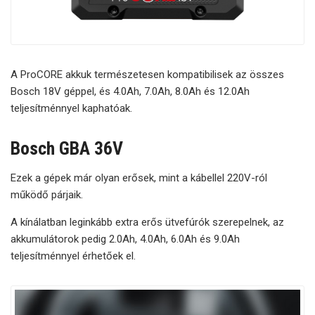
A ProCORE akkuk természetesen kompatibilisek az összes
Bosch 18V géppel, és 4.0Ah, 7.0Ah, 8.0Ah és 12.0Ah
teljesítménnyel kaphatóak.
Bosch GBA 36V
Ezek a gépek már olyan erősek, mint a kábellel 220V-ról
működő párjaik.
A kínálatban leginkább extra erős ütvefúrók szerepelnek, az
akkumulátorok pedig 2.0Ah, 4.0Ah, 6.0Ah és 9.0Ah
teljesítménnyel érhetőek el.