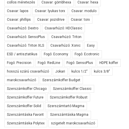
collos méretezés
Csavar: gömbhexa
Csavar: hexa
Csavar: lapos
Csavar: lyukas torx
Csavar: modulo
Csavar: phillips
Csavar: pozidrive
Csavar: torx
Csavarhúzó: Dextro
Csavarhúzó: HDClassic
Csavarhúzó: SensoPlus
Csavarhúzó: Triton
Csavarhúzó: Triton XLS
Csavarhúzó: Xonic
Easy
ESD / antisztatikus
Fogó: Economy
Fogó: Ecotronic
Fogó: Precision
Fogó: RedLine
Fogó: SensoPlus
HDPE koffer
hosszú szárú csavarhúzó
Jokari
kulcs 1/2"
kulcs 3/8"
marokcsavarhúzó
Szerszámkoffer Budget
Szerszámkoffer Chicago
Szerszámkoffer Classic
Szerszámkoffer Future
Szerszámkoffer Robust
Szerszámkoffer Solid
Szerszámtartó Magma
Szerszámtáska Favorit
Szerszámtáska Magma
Szerszámtáska Polytex
szigetelt marokcsavarhúzó