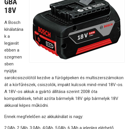
GBA
18V
A Bosch
kínálatána
k a
legjavát
ebben a
szegmen
sben
nyújtja:
sarokcsiszolótól kezdve a fúrógépeken és multiszerszámokon
át a körfűrészek, csiszolók, impakt kulcsok mind-mind 18V-os.
A 18V-os akkuk a gyártó állítása szerint 2008 óta
kompatibilisek, tehát azóta bármelyik 18V gép bármelyik 18V
akkuval képes működni.
Ennek megfelelően az akkukínálat is nagy:
2.0Ah, 2.5Ah, 3.0Ah, 4.0Ah, 5.0Ah, 6.3Ah a jelenleg elérhető