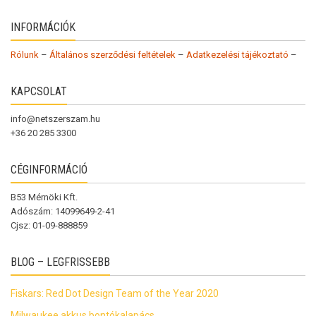
INFORMÁCIÓK
Rólunk
–
Általános szerződési feltételek
–
Adatkezelési tájékoztató
–
KAPCSOLAT
info@netszerszam.hu
+36 20 285 3300
CÉGINFORMÁCIÓ
B53 Mérnöki Kft.
Adószám: 14099649-2-41
Cjsz: 01-09-888859
BLOG – LEGFRISSEBB
Fiskars: Red Dot Design Team of the Year 2020
Milwaukee akkus bontókalapács