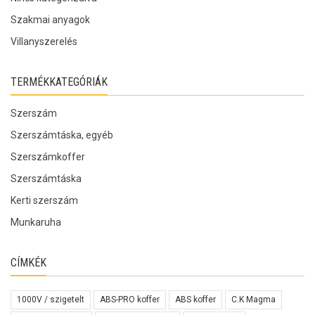
Szakmai anyagok
Villanyszerelés
TERMÉKKATEGÓRIÁK
Szerszám
Szerszámtáska, egyéb
Szerszámkoffer
Szerszámtáska
Kerti szerszám
Munkaruha
CÍMKÉK
1000V / szigetelt
ABS-PRO koffer
ABS koffer
C.K Magma