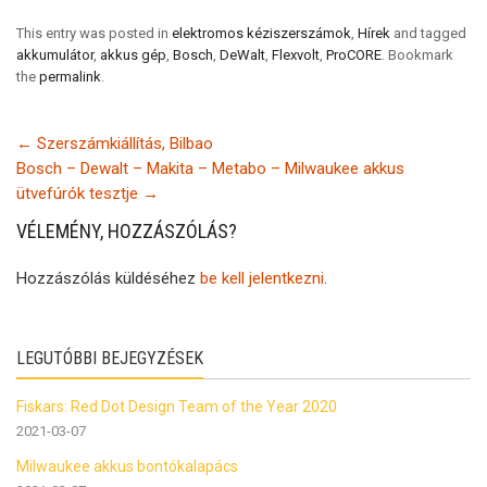
This entry was posted in
elektromos kéziszerszámok
,
Hírek
and tagged
akkumulátor
,
akkus gép
,
Bosch
,
DeWalt
,
Flexvolt
,
ProCORE
. Bookmark
the
permalink
.
←
Szerszámkiállítás, Bilbao
Bosch – Dewalt – Makita – Metabo – Milwaukee akkus
ütvefúrók tesztje
→
VÉLEMÉNY, HOZZÁSZÓLÁS?
Hozzászólás küldéséhez
be kell jelentkezni
.
LEGUTÓBBI BEJEGYZÉSEK
Fiskars: Red Dot Design Team of the Year 2020
2021-03-07
Milwaukee akkus bontókalapács