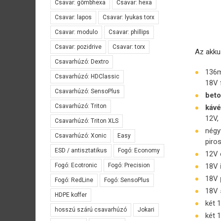
Csavar: gömbhexa
Csavar: hexa
Csavar: lapos
Csavar: lyukas torx
Csavar: modulo
Csavar: phillips
Csavar: pozidrive
Csavar: torx
Az akkus
Csavarhúzó: Dextro
136
Csavarhúzó: HDClassic
18V 
Csavarhúzó: SensoPlus
beto
Csavarhúzó: Triton
kávé
12V,
Csavarhúzó: Triton XLS
négy
Csavarhúzó: Xonic
Easy
piro
ESD / antisztatikus
Fogó: Economy
12V 
Fogó: Ecotronic
Fogó: Precision
18V
18V
Fogó: RedLine
Fogó: SensoPlus
18V
HDPE koffer
két 
hosszú szárú csavarhúzó
Jokari
két 