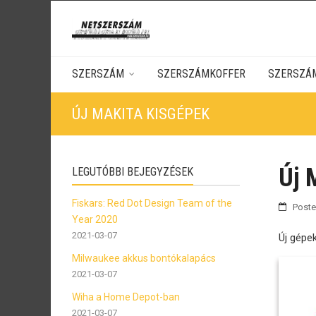
SZERSZÁM
SZERSZÁMKOFFER
SZERSZÁ
ÚJ MAKITA KISGÉPEK
Új 
LEGUTÓBBI BEJEGYZÉSEK
Fiskars: Red Dot Design Team of the
Post
Year 2020
2021-03-07
Új gépe
Milwaukee akkus bontókalapács
2021-03-07
Wiha a Home Depot-ban
2021-03-07