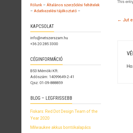
This ent
Rólunk
–
Általános szerződési feltételek
–
Adatkezelési tájékoztató
–
←
Jut 
KAPCSOLAT
info@netszerszam.hu
+36 20 285 3300
VÉ
CÉGINFORMÁCIÓ
Ho
B53 Mérnöki Kft.
Adószám: 14099649-2-41
Cjsz: 01-09-888859
BLOG – LEGFRISSEBB
Fiskars: Red Dot Design Team of the
Year 2020
Milwaukee akkus bontókalapács