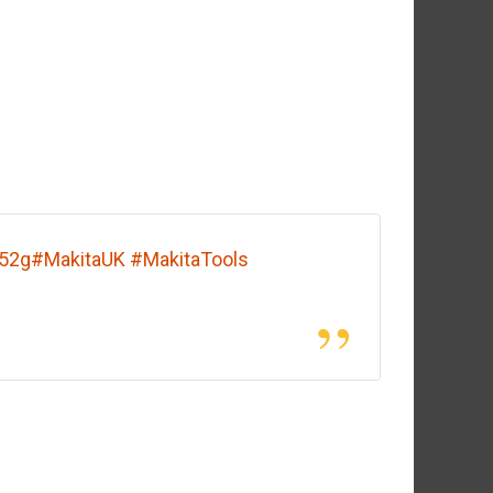
q52g
#MakitaUK
#MakitaTools