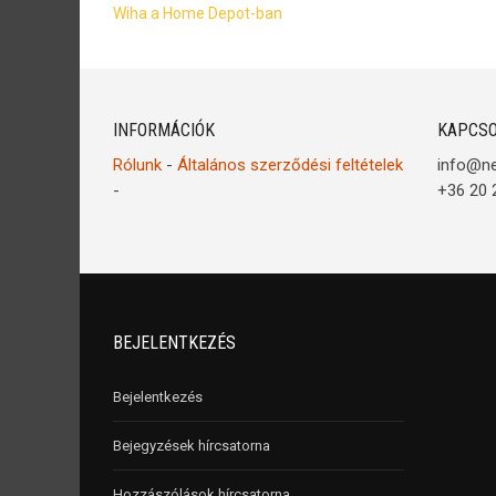
Wiha a Home Depot-ban
INFORMÁCIÓK
KAPCSO
Rólunk
-
Általános szerződési feltételek
info@n
-
+36 20 
BEJELENTKEZÉS
Bejelentkezés
Bejegyzések hírcsatorna
Hozzászólások hírcsatorna