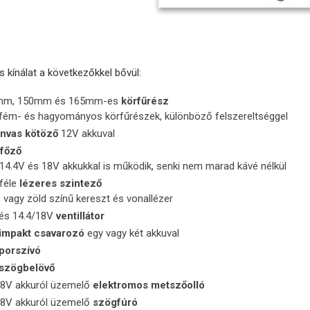
 kínálat a következőkkel bővül:
mm, 150mm és 165mm-es
körfűrész
fém- és hagyományos körfűrészek, különböző felszereltséggel
nvas kötöző
12V akkuval
főző
 14.4V és 18V akkukkal is működik, senki nem marad kávé nélkül
féle
lézeres szintező
s vagy zöld színű kereszt és vonallézer
és 14.4/18V
ventillátor
impakt csavarozó
egy vagy két akkuval
porszívó
szögbelövő
18V akkuról üzemelő
elektromos metszőolló
18V akkuról üzemelő
szögfúró