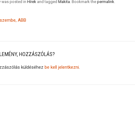
ry was posted in
Hírek
and tagged
Makita
. Bookmark the
permalink
.
eszembe, ABB
LEMÉNY, HOZZÁSZÓLÁS?
zzászólás küldéséhez
be kell jelentkezni
.