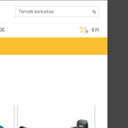
OG
0
Ft
0