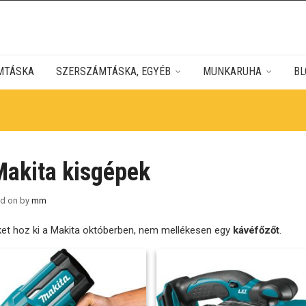
MTÁSKA
SZERSZÁMTÁSKA, EGYÉB
MUNKARUHA
BL
Makita kisgépek
ed on
by
mm
ket hoz ki a Makita októberben, nem mellékesen egy
kávéfőzőt
.