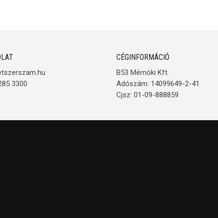
LAT
CÉGINFORMÁCIÓ
etszerszam.hu
B53 Mérnöki Kft.
285 3300
Adószám: 14099649-2-41
Cjsz: 01-09-888859