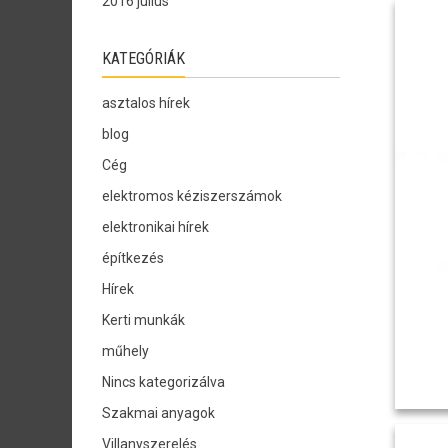
2016 július
KATEGÓRIÁK
asztalos hírek
blog
Cég
elektromos kéziszerszámok
elektronikai hírek
építkezés
Hírek
Kerti munkák
műhely
Nincs kategorizálva
Szakmai anyagok
Villanyszerelés