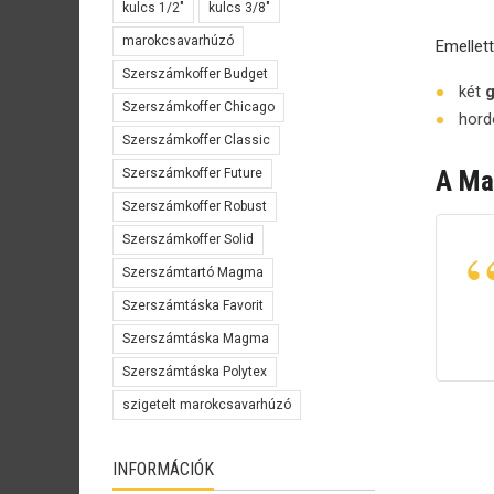
kulcs 1/2"
kulcs 3/8"
marokcsavarhúzó
Emellet
Szerszámkoffer Budget
két
g
Szerszámkoffer Chicago
hord
Szerszámkoffer Classic
A Mak
Szerszámkoffer Future
Szerszámkoffer Robust
Szerszámkoffer Solid
Szerszámtartó Magma
Szerszámtáska Favorit
Szerszámtáska Magma
Szerszámtáska Polytex
szigetelt marokcsavarhúzó
INFORMÁCIÓK