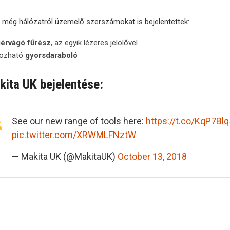
t még hálózatról üzemelő szerszámokat is bejelentettek:
érvágó fűrész
, az egyik lézeres jelölővel
ozható
gyorsdaraboló
ita UK bejelentése:
See our new range of tools here:
https://t.co/KqP7Bl
pic.twitter.com/XRWMLFNztW
— Makita UK (@MakitaUK)
October 13, 2018